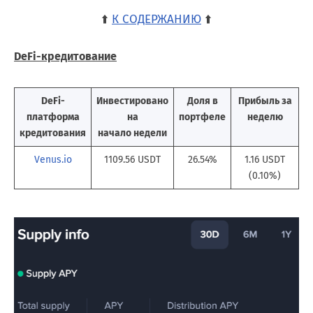
⬆️
К СОДЕРЖАНИЮ
⬆️
DeFi-кредитование
DeFi-
Инвестировано
Доля в
Прибыль за
платформа
на
портфеле
неделю
кредитования
начало недели
Venus.io
1109.56 USDT
26.54%
1.16 USDT
(0.10%)