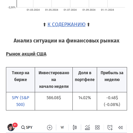
⬆️
К СОДЕРЖАНИЮ
⬆️
Анализ ситуации на финансовых рынках
Рынок акций США
Тикер на
Инвестировано
Доля в
Прибыль за
бирже
на
портфеле
неделю
начало недели
SPY (S&P
586.08$
14.02%
-0.48$
500)
(-0.08%)