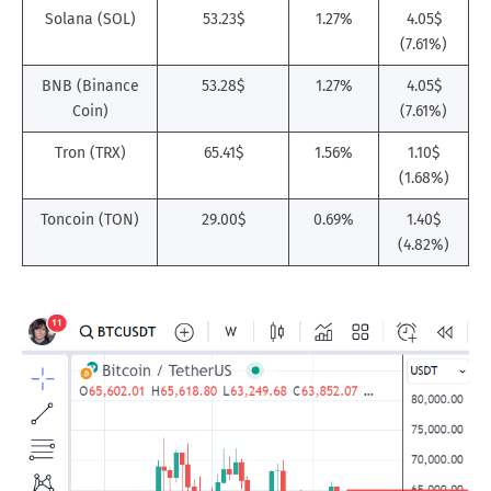
Solana (SOL)
53.23$
1.27%
4.05$
(7.61%)
BNB (Binance
53.28$
1.27%
4.05$
Coin)
(7.61%)
Tron (TRX)
65.41$
1.56%
1.10$
(1.68%)
Toncoin (TON)
29.00$
0.69%
1.40$
(4.82%)