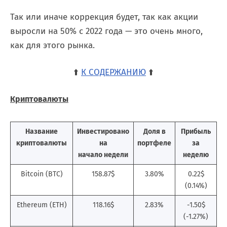
Так или иначе коррекция будет, так как акции
выросли на 50% с 2022 года — это очень много,
как для этого рынка.
⬆️
К СОДЕРЖАНИЮ
⬆️
Криптовалюты
Название
Инвестировано
Доля в
Прибыль
криптовалюты
на
портфеле
за
начало недели
неделю
Bitcoin (BTC)
158.87$
3.80%
0.22$
(0.14%)
Ethereum (ETH)
118.16$
2.83%
-1.50$
(-1.27%)