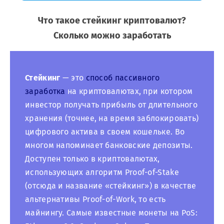
Что такое стейкинг криптовалют?
Сколько можно заработать
Стейкинг
— это
способ пассивного
заработка
на криптовалютах, при котором
инвестор получать прибыль от длительного
хранения (точнее, на время заблокировать)
цифрового актива в своем кошельке. Во
многом напоминает банковские депозиты.
Доступен только в криптовалютах,
использующих алгоритм Proof-of-Stake
(отсюда и название «стейкинг») в качестве
альтернативы Proof-of-Work, то есть
майнингу. Самые известные монеты на PoS: