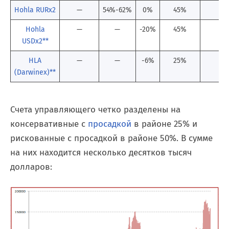
Hohla RURx2
—
54%-62%
0%
45%
2
Hohla
—
—
-20%
45%
3
USDx2**
HLA
—
—
-6%
25%
(Darwinex)**
Счета управляющего четко разделены на
консервативные с
просадкой
в районе 25% и
рискованные с просадкой в районе 50%. В сумме
на них находится несколько десятков тысяч
долларов: