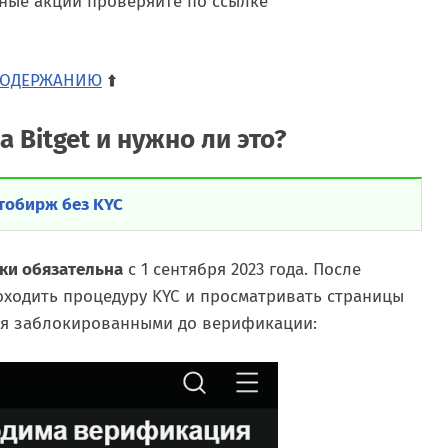
ьные акции проверяйте по ссылке
СОДЕРЖАНИЮ
⬆️
а Bitget и нужно ли это?
тобирж без KYC
ки обязательна
с 1 сентября 2023 года. После
оходить процедуру KYC и просматривать страницы
ся заблокированными до верификации: