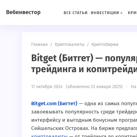
Вебинвестор
ВСЕ СТАТЬИ
ИНВЕСТИЦИИ
КРИ
Главная
/
Криптовалюты
/
Криптобиржи
Bitget (Битгет) — попу
трейдинга и копитрейд
17 октября 2024 (обновлено 23 января 2025) · На
Bitget.com (Бигтет)
— одна из самых попу
завоевывать популярность среди трейдер
интерфейсу и выгодным бонусным программ
Сейшельских Островах. На бирже предлаг
криптовалюты
— от трейдинга до копитрей